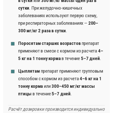
в сутки
или
300 мг/кг массы один раз в
сутки
. При желудочно-кишечных
заболеваниях используют первую схему,
при респираторных заболеваниях —
200–
300 мг/кг 2 раза в сутки
.
Поросятам старших возрастов
препарат
применяют в смеси с кормом из расчета
4–
5 кг на 1 тонну корма
в течение
5–7 дней
.
Цыплятам
препарат применяют групповым
способом с кормом из расчета
4–6 кг на 1
тонну корма
или
300–450 мг/кг массы
птицы
в течение
5–7 дней
.
Расчёт дозировки производится индивидуально