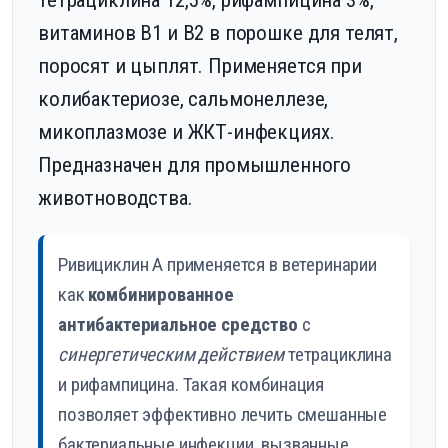
тетрациклина 12,5%, рифампицина 3%,
витаминов B1 и B2 в порошке для телят,
поросят и цыплят. Применяется при
колибактериозе, сальмонеллезе,
микоплазмозе и ЖКТ-инфекциях.
Предназначен для промышленного
животноводства.
Ривициклин А применяется в ветеринарии
как
комбинированное
антибактериальное средство
с
синергетическим действием
тетрациклина
и рифампицина. Такая комбинация
позволяет эффективно лечить смешанные
бактериальные инфекции, вызванные