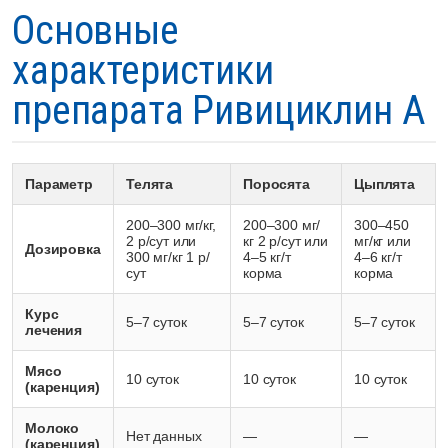
Основные
характеристики
препарата Ривициклин А
Параметр
Телята
Поросята
Цыплята
200–300 мг/кг,
200–300 мг/
300–450
2 р/сут или
кг 2 р/сут или
мг/кг или
Дозировка
300 мг/кг 1 р/
4–5 кг/т
4–6 кг/т
сут
корма
корма
Курс
5–7 суток
5–7 суток
5–7 суток
лечения
Мясо
10 суток
10 суток
10 суток
(каренция)
Молоко
Нет данных
—
—
(каренция)