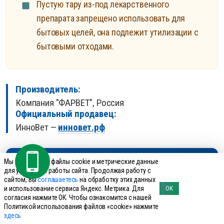
Пустую тару из-под лекарственного
препарата запрещено использовать для
бытовых целей, она подлежит утилизации с
бытовыми отходами.
Производитель:
Компания "ФАРВЕТ", Россия
Официальный продавец:
ИнноВет —
инновет.рф
Мы используем файлы cookie и метрические данные
Оптовые поставки
для улучшения работы сайта. Продолжая работу с
сайтом, Вы
соглашаетесь
на обработку этих данных
для предприятий АПК
и использование сервиса Яндекс. Метрика. Для
ОК
согласия нажмите ОК. Чтобы ознакомится с нашей
Политикой использования файлов «cookie» нажмите
здесь